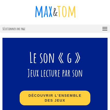
Sélectionner une page
Le son « g »
Jeux lecture par son
DÉCOUVRIR L’ENSEMBLE
DES JEUX