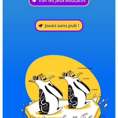
Voir les jeux éducatifs
Jouez sans pub !