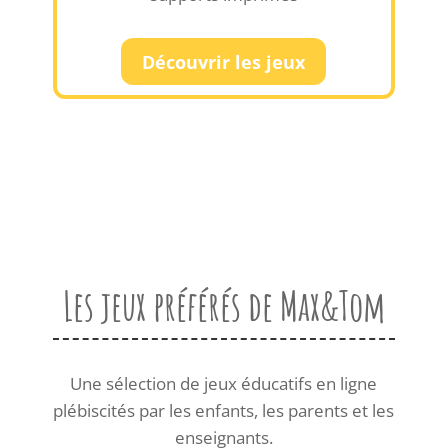
Découvrir les jeux
Les jeux préférés de Max&Tom
Une sélection de jeux éducatifs en ligne
plébiscités par les enfants, les parents et les
enseignants.