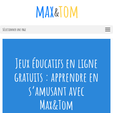
Sélectionner une page
Jeux éducatifs en ligne
gratuits : apprendre en
s’amusant avec
Max&Tom