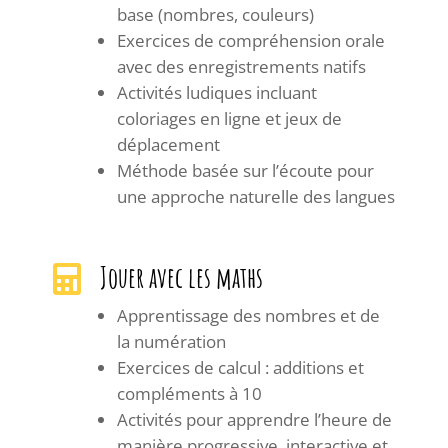
base (nombres, couleurs)
Exercices de compréhension orale
avec des enregistrements natifs
Activités ludiques incluant
coloriages en ligne et jeux de
déplacement
Méthode basée sur l’écoute pour
une approche naturelle des langues
Jouer avec les maths

Apprentissage des nombres et de
la numération
Exercices de calcul : additions et
compléments à 10
Activités pour apprendre l’heure de
manière progressive, interactive et