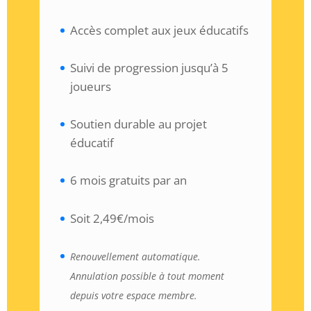
Accès complet aux jeux éducatifs
Suivi de progression jusqu’à 5
joueurs
Soutien durable au projet
éducatif
6 mois gratuits par an
Soit 2,49€/mois
Renouvellement automatique.
Annulation possible à tout moment
depuis votre espace membre.