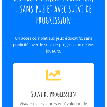
: sans pub et avec suivi de
progression
Un accès complet aux jeux éducatifs, sans
publicité, avec le suivi de progression de vos
joueurs.

Suivi de progression
Visualisez les scores et l’évolution de