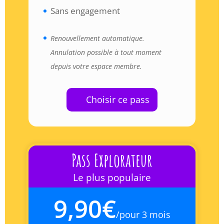
Sans engagement
Renouvellement automatique.
Annulation possible à tout moment
depuis votre espace membre.
Choisir ce pass
Pass Explorateur
Le plus populaire
9,90€
/
pour 3 mois