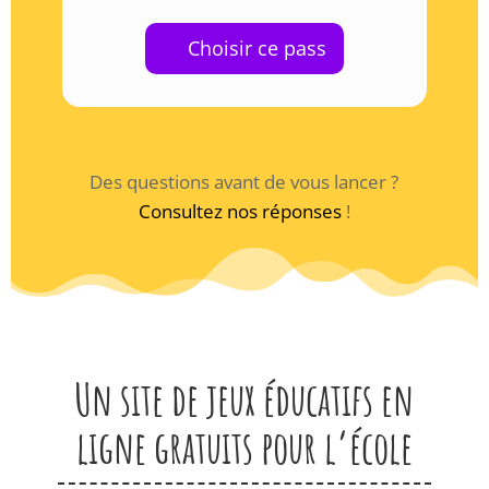
Choisir ce pass
Des questions avant de vous lancer ?
Consultez nos réponses
!
Un site de jeux éducatifs en
ligne gratuits pour l’école