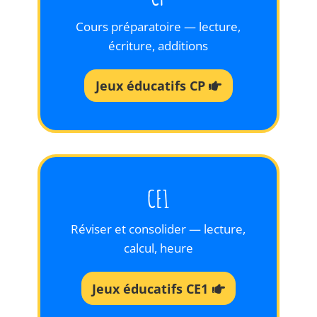
Cours préparatoire — lecture,
écriture, additions
Jeux éducatifs CP
CE1
Réviser et consolider — lecture,
calcul, heure
Jeux éducatifs CE1