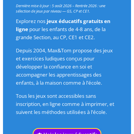
Dernière mise à jour : 5 août 2026
– Rentrée 2026 : une
sélection de jeux par niveau — GS, CP et CE1.
Explorez nos
jeux éducatifs gratuits en
ligne
pour les enfants de 4-8 ans, de la
grande Section, au CP, CE1 et CE2.
Depuis 2004, Max&Tom propose des jeux
et exercices ludiques conçus pour
développer la confiance en soi et
accompagner les apprentissages des
enfants, à la maison comme à l’école.
Tous les jeux sont accessibles sans
inscription, en ligne comme à imprimer, et
suivent les méthodes utilisées à l’école.