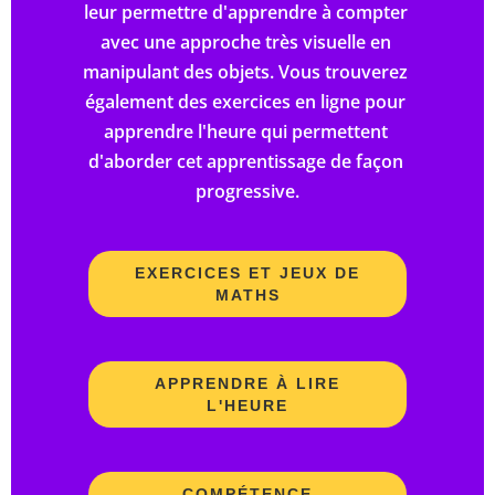
leur permettre d'apprendre à compter 
avec une approche très visuelle en 
manipulant des objets. Vous trouverez 
également des exercices en ligne pour 
apprendre l'heure qui permettent 
d'aborder cet apprentissage de façon 
progressive.
EXERCICES ET JEUX DE
MATHS
APPRENDRE À LIRE
L'HEURE
COMPÉTENCE